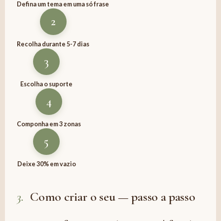
Defina um tema em uma só frase
2
Recolha durante 5-7 dias
3
Escolha o suporte
4
Componha em 3 zonas
5
Deixe 30% em vazio
3.
Como criar o seu — passo a passo