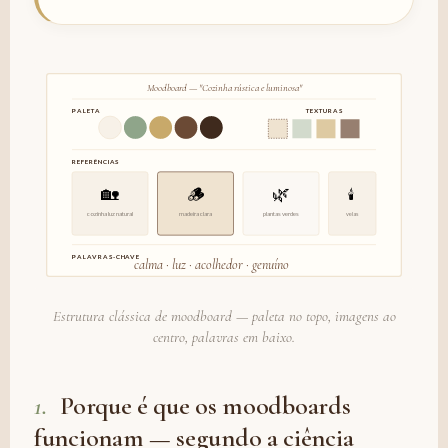
Moodboard — "Cozinha rústica e luminosa"
PALETA
TEXTURAS
REFERÊNCIAS
🏡
🪵
🌿
🕯️
cozinha luz natural
madeira clara
plantas verdes
velas
PALAVRAS-CHAVE
calma · luz · acolhedor · genuíno
Estrutura clássica de moodboard — paleta no topo, imagens ao
centro, palavras em baixo.
1.
Porque é que os moodboards
funcionam — segundo a ciência