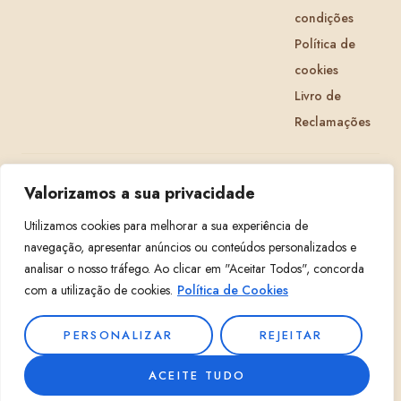
condições
Política de
cookies
Livro de
Reclamações
CRIATIVIDADE
ORGANIZAÇÃO
AFETO
Valorizamos a sua privacidade
Utilizamos cookies para melhorar a sua experiência de
© 2026 Organize Sua Vida · feito com carinho em Portugal · NIF
navegação, apresentar anúncios ou conteúdos personalizados e
297999230
analisar o nosso tráfego. Ao clicar em "Aceitar Todos", concorda
com a utilização de cookies.
Política de Cookies
PERSONALIZAR
REJEITAR
ACEITE TUDO