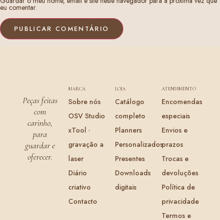
Guardar o meu nome, email e site neste navegador para a próxima vez que
eu comentar.
MARCA
LOJA
ATENDIMENTO
Peças feitas
Sobre nós
Catálogo
Encomendas
com
OSV Studio
completo
especiais
carinho,
xTool ·
Planners
Envios e
para
gravação a
Personalizados
prazos
guardar e
oferecer.
laser
Presentes
Trocas e
Diário
Downloads
devoluções
criativo
digitais
Política de
Contacto
privacidade
Termos e