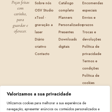
Peças feitas
Sobre nós
Catálogo
Encomendas
com
OSV Studio
completo
especiais
carinho,
xTool ·
Planners
Envios e
para
gravação a
Personalizados
prazos
guardar e
oferecer.
laser
Presentes
Trocas e
Diário
Downloads
devoluções
criativo
digitais
Política de
Contacto
privacidade
Termos e
condições
Política de
cookies
Livro de
Valorizamos a sua privacidade
Reclamações
Utilizamos cookies para melhorar a sua experiência de
navegação, apresentar anúncios ou conteúdos personalizados e