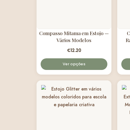
Compasso Mitama em Estojo —
C
Vários Modelos
R
€
12.20
Ver opções