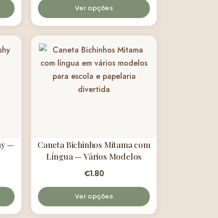
Ver opções
hy —
Caneta Bichinhos Mitama com
Língua — Vários Modelos
€
1.80
Ver opções