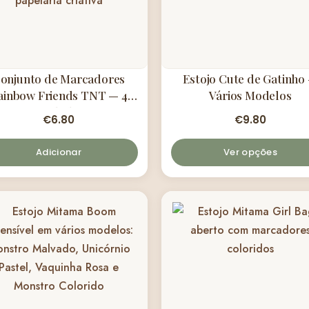
onjunto de Marcadores
Estojo Cute de Gatinho
ainbow Friends TNT — 4
Vários Modelos
Unidades
€
6.80
€
9.80
Adicionar
Ver opções