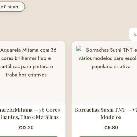
 e Pintura
arela Mitama — 36 Cores
Borrachas Sushi TNT — Vá
ilhantes, Fluo e Metálicas
Modelos
€
12.20
€
6.80