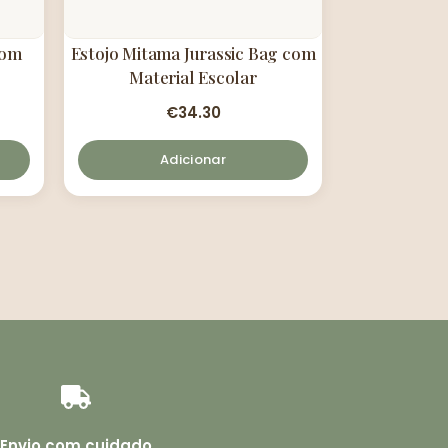
com
Estojo Mitama Jurassic Bag com
Material Escolar
€
34.30
Adicionar
Envio com cuidado