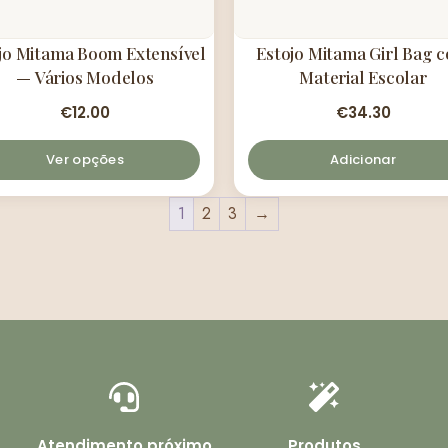
jo Mitama Boom Extensível
Estojo Mitama Girl Bag 
— Vários Modelos
Material Escolar
€
12.00
€
34.30
Ver opções
Adicionar
1
2
3
→
Atendimento próximo
Produtos