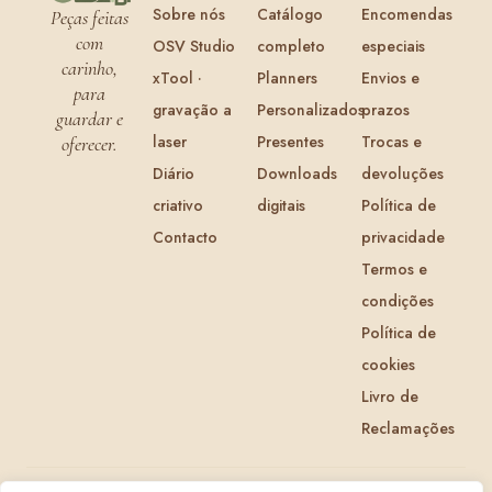
Sobre nós
Catálogo
Encomendas
Peças feitas
com
OSV Studio
completo
especiais
carinho,
xTool ·
Planners
Envios e
para
gravação a
Personalizados
prazos
guardar e
laser
Presentes
Trocas e
oferecer.
Diário
Downloads
devoluções
criativo
digitais
Política de
Contacto
privacidade
Termos e
condições
Política de
cookies
Livro de
Reclamações