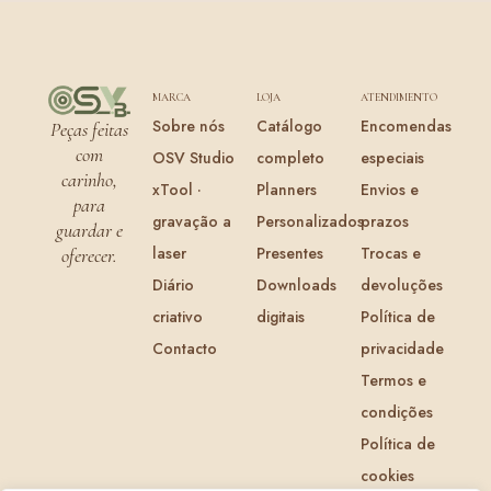
MARCA
LOJA
ATENDIMENTO
Sobre nós
Catálogo
Encomendas
Peças feitas
com
OSV Studio
completo
especiais
carinho,
xTool ·
Planners
Envios e
para
gravação a
Personalizados
prazos
guardar e
laser
Presentes
Trocas e
oferecer.
Diário
Downloads
devoluções
criativo
digitais
Política de
Contacto
privacidade
Termos e
condições
Política de
cookies