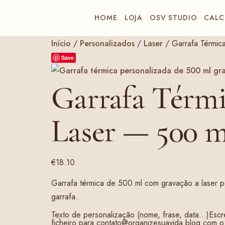
HOME
LOJA
OSV STUDIO
CALC
Início
/
Personalizados
/
Laser
/ Garrafa Térmic
Save
Garrafa Térmi
Laser — 500 m
€
18.10
Garrafa térmica de 500 ml com gravação a laser pe
garrafa.
Texto de personalização (nome, frase, data…)
Escr
ficheiro para contato@organizesuavida.blog com 