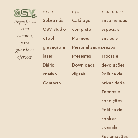
MARCA
LOJA
ATENDIMENTO
Sobre nós
Catálogo
Encomendas
Peças feitas
com
OSV Studio
completo
especiais
carinho,
xTool ·
Planners
Envios e
para
gravação a
Personalizados
prazos
guardar e
laser
Presentes
Trocas e
oferecer.
Diário
Downloads
devoluções
criativo
digitais
Política de
Contacto
privacidade
Termos e
condições
Política de
cookies
Livro de
Reclamações