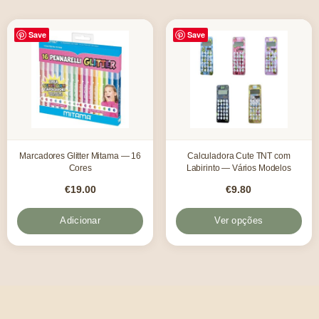
Save
Save
Marcadores Glitter Mitama — 16
Calculadora Cute TNT com
Cores
Labirinto — Vários Modelos
€
19.00
€
9.80
Adicionar
Ver opções