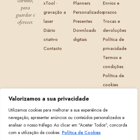
carinho,
xTool ·
Planners
Envios e
para
gravação a
Personalizados
prazos
guardar e
laser
Presentes
Trocas e
oferecer.
Diário
Downloads
devoluções
criativo
digitais
Política de
Contacto
privacidade
Termos e
condições
Política de
cookies
Livro de
Valorizamos a sua privacidade
Reclamações
Utilizamos cookies para melhorar a sua experiência de
navegação, apresentar anúncios ou conteúdos personalizados e
CRIATIVIDADE
ORGANIZAÇÃO
AFETO
analisar o nosso tráfego. Ao clicar em "Aceitar Todos", concorda
com a utilização de cookies.
Política de Cookies