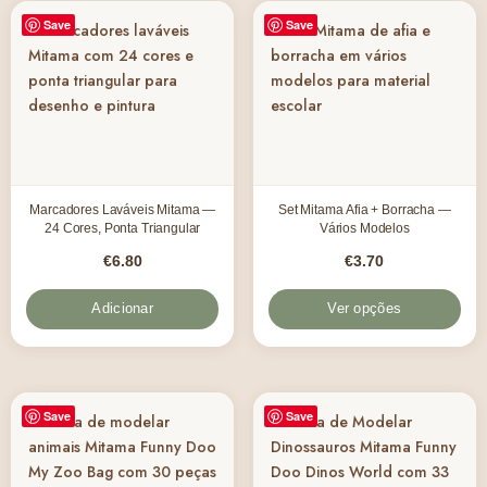
Save
Save
Marcadores Laváveis Mitama —
Set Mitama Afia + Borracha —
24 Cores, Ponta Triangular
Vários Modelos
€
6.80
€
3.70
Adicionar
Ver opções
Save
Save