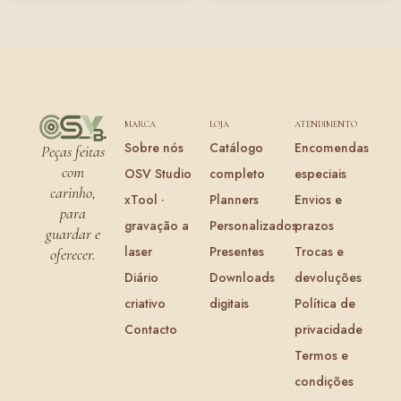
MARCA
LOJA
ATENDIMENTO
Sobre nós
Catálogo
Encomendas
Peças feitas
com
OSV Studio
completo
especiais
carinho,
xTool ·
Planners
Envios e
para
gravação a
Personalizados
prazos
guardar e
laser
Presentes
Trocas e
oferecer.
Diário
Downloads
devoluções
criativo
digitais
Política de
Contacto
privacidade
Termos e
condições