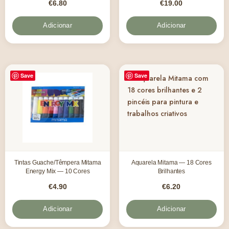
€
6.80
€
19.00
Adicionar
Adicionar
Save
Save
Tintas Guache/Têmpera Mitama
Aquarela Mitama — 18 Cores
Energy Mix — 10 Cores
Brilhantes
€
4.90
€
6.20
Adicionar
Adicionar