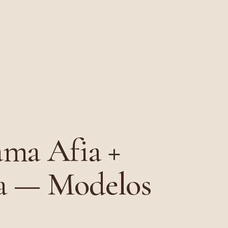
ama Afia +
a — Modelos