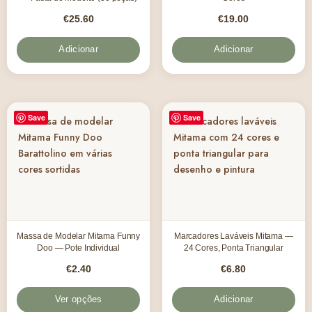
€
25.60
€
19.00
Adicionar
Adicionar
Save
Save
Massa de Modelar Mitama Funny
Marcadores Laváveis Mitama —
Doo — Pote Individual
24 Cores, Ponta Triangular
€
2.40
€
6.80
Ver opções
Adicionar