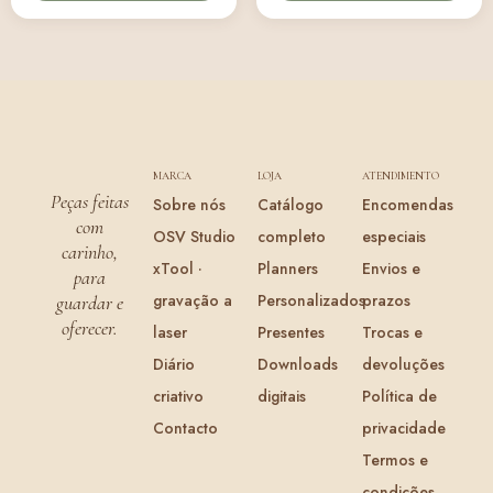
MARCA
LOJA
ATENDIMENTO
Peças feitas
Sobre nós
Catálogo
Encomendas
com
OSV Studio
completo
especiais
carinho,
xTool ·
Planners
Envios e
para
gravação a
Personalizados
prazos
guardar e
oferecer.
laser
Presentes
Trocas e
Diário
Downloads
devoluções
criativo
digitais
Política de
Contacto
privacidade
Termos e
condições