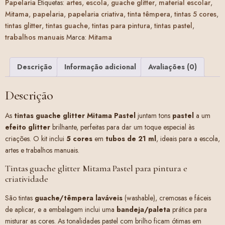
Papelaria
Etiquetas:
artes
,
escola
,
guache glitter
,
material escolar
,
Mitama
,
papelaria
,
papelaria criativa
,
tinta têmpera
,
tintas 5 cores
,
tintas glitter
,
tintas guache
,
tintas para pintura
,
tintas pastel
,
trabalhos manuais
Marca:
Mitama
Descrição
Informação adicional
Avaliações (0)
Descrição
As
tintas guache glitter Mitama Pastel
juntam tons
pastel
a um
efeito glitter
brilhante, perfeitas para dar um toque especial às
criações. O kit inclui
5 cores
em
tubos de 21 ml
, ideais para a escola,
artes e trabalhos manuais.
Tintas guache glitter Mitama Pastel para pintura e
criatividade
São tintas
guache/têmpera laváveis
(washable), cremosas e fáceis
de aplicar, e a embalagem inclui uma
bandeja/paleta
prática para
misturar as cores. As tonalidades pastel com brilho ficam ótimas em