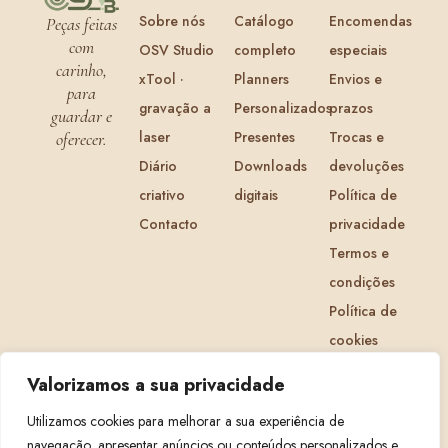
Sobre nós
Catálogo
Encomendas
Peças feitas
com
OSV Studio
completo
especiais
carinho,
xTool ·
Planners
Envios e
para
gravação a
Personalizados
prazos
guardar e
laser
Presentes
Trocas e
oferecer.
Diário
Downloads
devoluções
criativo
digitais
Política de
Contacto
privacidade
Termos e
condições
Política de
cookies
Livro de
Valorizamos a sua privacidade
Reclamações
Utilizamos cookies para melhorar a sua experiência de
navegação, apresentar anúncios ou conteúdos personalizados e