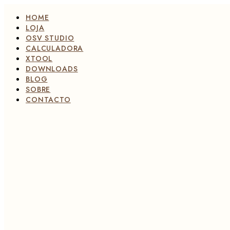
Pular
HOME
para
o
LOJA
conteúdo
OSV STUDIO
CALCULADORA
XTOOL
DOWNLOADS
BLOG
SOBRE
CONTACTO