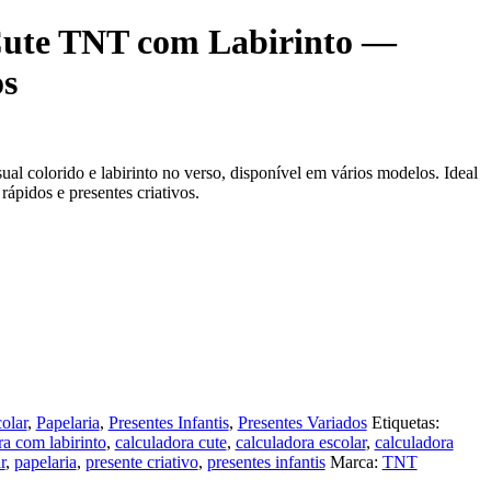
Cute TNT com Labirinto —
os
l colorido e labirinto no verso, disponível em vários modelos. Ideal
 rápidos e presentes criativos.
olar
,
Papelaria
,
Presentes Infantis
,
Presentes Variados
Etiquetas:
ra com labirinto
,
calculadora cute
,
calculadora escolar
,
calculadora
r
,
papelaria
,
presente criativo
,
presentes infantis
Marca:
TNT