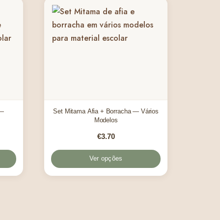
 —
Set Mitama Afia + Borracha — Vários
Modelos
€
3.70
Ver opções