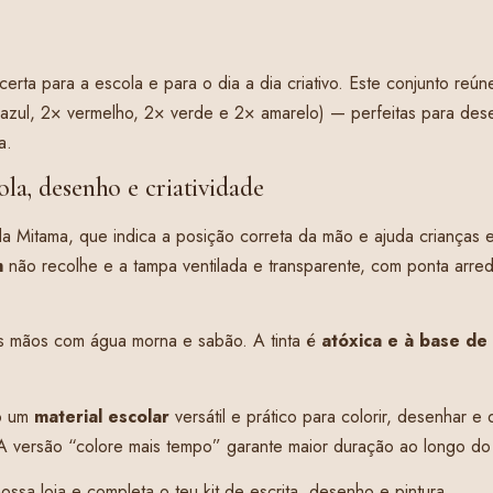
erta para a escola e para o dia a dia criativo. Este conjunto reú
azul, 2× vermelho, 2× verde e 2× amarelo) — perfeitas para dese
a.
la, desenho e criatividade
a Mitama, que indica a posição correta da mão e ajuda crianças 
m
não recolhe e a tampa ventilada e transparente, com ponta arre
 das mãos com água morna e sabão. A tinta é
atóxica e à base de
ão um
material escolar
versátil e prático para colorir, desenhar e
A versão “colore mais tempo” garante maior duração ao longo do 
ossa loja e completa o teu kit de escrita, desenho e pintura.