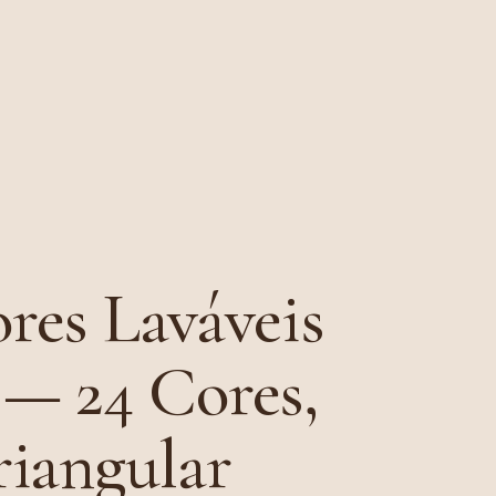
res Laváveis
— 24 Cores,
riangular