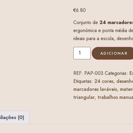
€
6.80
Conjunto de
24 marcadores
ergonómica e ponta média de
ideais para a escola, desenho,
ADICIONAR
REF:
PAP-003
Categorias:
E
Etiquetas:
24 cores
,
desenho
marcadores laváveis
,
materi
triangular
,
trabalhos manua
liações (0)