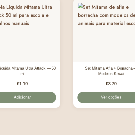
íquida Mitama Ultra Attack — 50
Set Mitama Afia + Borracha
ml
Modelos Kawai
€
1.10
€
3.70
Adicionar
Ver opções