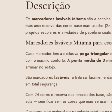
Descrição
Os
marcadores laváveis Mitama
são a escolha c
mais uma reserva das cores base mais usadas (2× 
projetos escolares e atividades de papelaria criativ
Marcadores laváveis Mitama para esco
Cada marcador tem a exclusiva
pega triangular
d
com o máximo conforto. A
ponta média de 3 m
arrumar no estojo.
São marcadores
laváveis
: a tinta sai facilmente
em total segurança.
Com 24 cores e reserva das tonalidades base, s
aula — sem ficar sem as cores que mais se usam. 
Descobre mais material de
papelaria criativa
na n